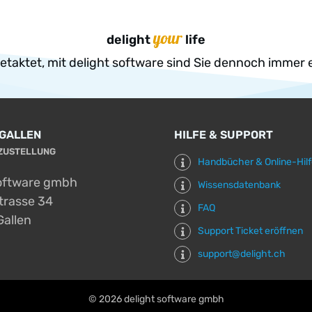
your
delight
life
 getaktet, mit delight software sind Sie dennoch immer 
 GALLEN
HILFE & SUPPORT
TZUSTELLUNG
Handbücher & Online-Hil
software gmbh
Wissensdatenbank
strasse 34
FAQ
Gallen
Support Ticket eröffnen
support@delight.ch
©
2026
delight software gmbh