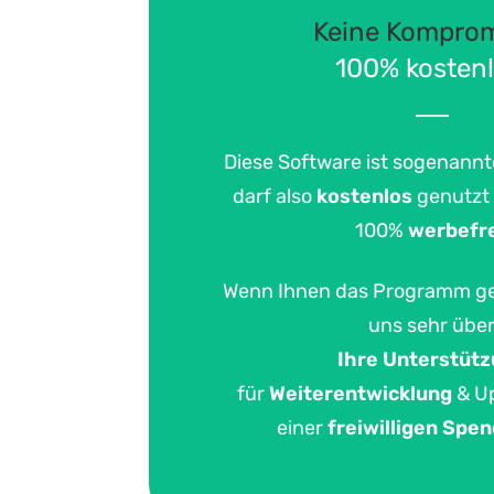
Keine Kompro
100% kostenl
Diese Software ist sogenann
darf also
kostenlos
genutzt
100%
werbefr
Wenn Ihnen das Programm gef
uns sehr übe
Ihre
Unterstütz
für
Weiterentwicklung
& Up
einer
freiwilligen Spe