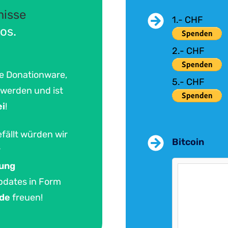
misse
1.- CHF
os.
2.- CHF
te Donationware,
5.- CHF
 werden und ist
ei
!
ällt würden wir
Bitcoin
r
ung
dates in Form
nde
freuen!