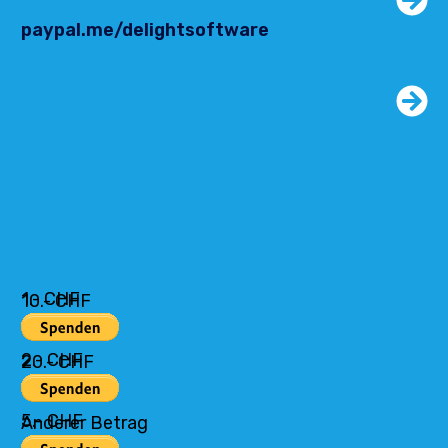
paypal.me/delightsoftware
1.- CHF
10.- CHF
2.- CHF
20.- CHF
5.- CHF
Anderer Betrag